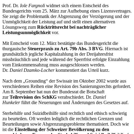
Prof. Dr.
Iole Fargnoli
widmet sich einem Entscheid des
Bundesgerichts vom 25. März zur Aufhebung eines Lizensvertrages.
Sie zeigt die Problematik der Abgrenzung der Verzögerung und der
Unmöglichkeit der Leistung auf und stellt einen alternativen
Lösungsweg zum
Rücktrittsrecht bei nachträglicher
Leistungsunmöglichkeit
vor.
Mit Entscheid vom 12. März bestätigte das Bundesgericht die
thurgauische
Steuerpraxis zu Art. 79b Abs. 3 BVG
. Hiernach ist
grundsätzlich jegliche Kapitalzahlung in der Dreijahresfrist
missbräuchlich und jede während der Sperrfrist erfolgte Einzahlung
vom Einkommensabzug muss ausgeschlossen werden.
Dr.
Daniel
Dzamko-Locher
kommentiert das Urteil kurz.
Nach dem „Grounding“ der Swissair im Oktober 2002 wurde aus
verschiedenen Reihen eine Revision des Sanierungsrechts gefordert.
Am 8. September hat nun der Bundesrat die Botschaft
zur
Teilrevision des SchKG
verabschiedet. Dr.
Daniel
Hunkeler
führt die Neuerungen und Änderungen des Gesetzes auf.
Sterbehilfe und Suizidbeihilfe sind rechtlich und ethisch schwierig
zu beurteilen. Oft werden lediglich die rechtlichen Grenzen und
Beurteilungen sowie Abgrenzungsprobleme thematisiert. Doch wie
ist die
Einstellung der Schweizer Bevölkerung zu den