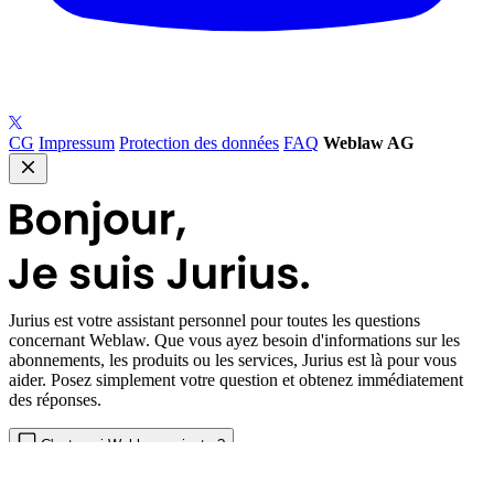
CG
Impressum
Protection des données
FAQ
Weblaw AG
Jurius
est votre assistant personnel pour toutes les questions
concernant Weblaw. Que vous ayez besoin d'informations sur les
abonnements, les produits ou les services, Jurius est là pour vous
aider. Posez simplement votre question et obtenez immédiatement
des réponses.
C'est quoi Weblaw au juste ?
Je viens de terminer mes études et je m'intéresse à une carriére
dans le domaine juridique ? quelles sont les possibilités pour débuter ?