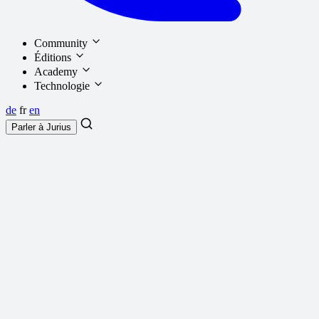
Community
Éditions
Academy
Technologie
de
fr
en
Parler à
Jurius