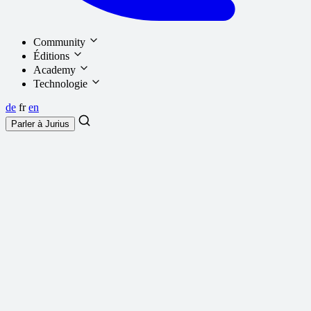
Community
Éditions
Academy
Technologie
de
fr
en
Parler à
Jurius