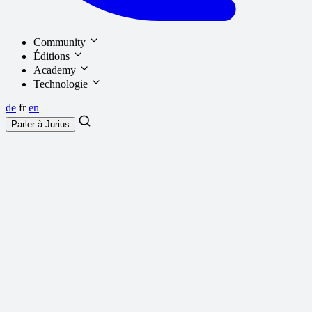
Community
Éditions
Academy
Technologie
de
fr
en
Parler à
Jurius