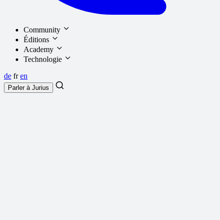
Community
Éditions
Academy
Technologie
de
fr
en
Parler à
Jurius