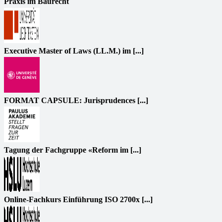
Praxis im Baurecht
Executive Master of Laws (LL.M.) im [...]
FORMAT CAPSULE: Jurisprudences [...]
Tagung der Fachgruppe «Reform im [...]
Online-Fachkurs Einführung ISO 2700x [...]