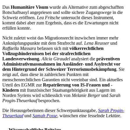
Das
Humanitäre Visum
wurde als Alternative zum abgeschafften
Botschaftsasyl angepriesen und sollte sichere Zugangswege in die
Schweiz eröffnen.
Lea Fritsche
untersucht dieses Instrument,
kommt dabei aber zum Ergebnis, dass es die Erwartungen nicht
erfüllen konnte.
Nicht zuletzt weist das Migrationsrecht inzwischen immer mehr
Anknüpfungspunkte mit dem Strafrecht auf.
Lena Reusser
und
Raffaella Massara
befassen sich mit
völkerrechtlichen
Vollzugshindernissen bei der strafrechtlichen
Landesverweisung
.
Alicia Giraudel
analysiert die
präventiven
Administrativmassnahmen im Ausländer- und Asylrecht vor
dem Hintergrund der Schweizer Terrorismusbekämpfung
. Sie
zeigt auf, dass diese in zahlreichen Punkten mit
menschenrechtlichen Garantien nicht vereinbar sind. Ein aktuelles
Urteil des EGMR zur
Repatriierung von IS-Frauen und -
Kindern
mit französischer Staatsangehörigkeit aus Lagern im
Norden Syriens wird schliesslich von
Melanie Berger
und
Sarah
Progin-Theuerkauf
besprochen.
Die Herausgeberinnen dieser Schwerpunktausgabe,
Sarah Progin-
Theuerkauf
und
Samah Posse
, wünschen eine fesselnde Lektüre.
Wissenschaftliche Beiträge