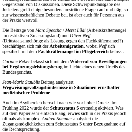
Gegenstand von Diskussionen. Diese Schwerpunktausgabe des
Jusletters greift einige besonders umstrittene Fragen auf und trägt so
zur wissenschaftlichen Debatte bei, ist aber auch für Personen aus
der Praxis wertvoll.
Die Beiträge von
Marc Spescha
/
Meret Lüdi
(Arbeitskräftemangel
im restriktiven Zulassungsland) und
Oliver Neff
(Drittstaatsangehörige als Lösung gegen den Fachkräftemangel?)
beschäftigen sich mit der
Arbeitsmigration
, wobei
Neff
sich
spezifisch mit dem
Fachkräftemangel im Pflegebereich
befasst.
Corinne Reber
befasst sich mit dem
Widerruf von Bewilligungen
bei Ergänzungsleistungsbezug
im Lichte eines neuen Urteils des
Bundesgerichts.
Jean-Marie Staublis
Beitrag analysiert
Wegweisungsvollzugshindernisse in Situationen ernsthafter
medizinischer Probleme
.
Auch im Asylbereich herrscht nach wie vor hoher Druck: Im
Frühling 2022 wurde der
Schutzstatus S
erstmalig aktiviert. Was
auf dem Papier sehr einfach klang, erwies sich in der Praxis jedoch
oftmals als komplex.
Andrea Sommer
analysiert die
Zugangsmöglichkeiten zum Schutzstatus S unter Bezugnahme auf
die Rechtsprechung.