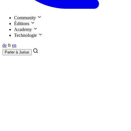
Community
Éditions
Academy
Technologie
de
fr
en
Parler à
Jurius