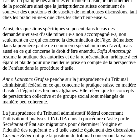
l’asile. La pratique des autorités en matière d’asile, le déroulement
de la procédure ainsi que la jurisprudence suisse continuent de
soulever des questions et de susciter de nombreuses discussions, tant
chez les praticien·ne·s que chez les chercheur·euse·s.
Ainsi, des questions spécifiques se posent dans le cas des
demandeur·euse·s d’asile mineur·e·s non accompagné·e·s, non
seulement en ce qui concerne la détermination de l’âge, thématisée
dans la première partie de ce numéro spécial au mois d’avril, mais
aussi en ce qui concerne le droit d’être entendu.
Sofia Amazzough
résume la pratique des autorités et de la représentation juridique à cet
égard et plaide pour une meilleure prise en compte de la perspective
de l’enfant dans la procédure d’asile.
Anne-Laurence Graf
se penche sur la jurisprudence du Tribunal
administratif fédéral en ce qui concerne la pratique suisse en matière
d’asile à l’égard des femmes afghanes. Elle relève que les concepts
de persécution collective et de groupe social sont mélangés de
manière peu cohérente.
La jurisprudence du Tribunal administratif fédéral concernant
l’utilisation d’analyses LINGUA dans la procédure d’asile par le
Secrétariat d’État aux migrations pour déterminer l’origine et
l’identité des requérant·e·s d’asile suscite également des discussions.
Corinne Reber
critique la position du tribunal concernant la valeur