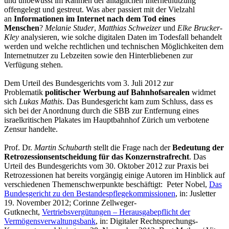
und unbewusst im Rahmen der alltäglichen Internetnutzung
offengelegt und gestreut. Was aber passiert mit der Vielzahl
an
Informationen im Internet nach dem Tod eines
Menschen
?
Melanie Studer
,
Matthias Schweizer
und
Elke Brucker-
Kley
analysieren, wie solche digitalen Daten im Todesfall behandelt
werden und welche rechtlichen und technischen Möglichkeiten dem
Internetnutzer zu Lebzeiten sowie den Hinterbliebenen zur
Verfügung stehen.
Dem Urteil des Bundesgerichts vom 3. Juli 2012 zur
Problematik
politischer Werbung auf Bahnhofsarealen
widmet
sich
Lukas Mathis
. Das Bundesgericht kam zum Schluss, dass es
sich bei der Anordnung durch die SBB zur Entfernung eines
israelkritischen Plakates im Hauptbahnhof Zürich um verbotene
Zensur handelte.
Prof. Dr.
Martin Schubarth
stellt die Frage nach der
Bedeutung der
Retrozessionsentscheidung für das Konzernstrafrecht
. Das
Urteil des Bundesgerichts vom 30. Oktober 2012 zur Praxis bei
Retrozessionen hat bereits vorgängig einige Autoren im Hinblick auf
verschiedenen Themenschwerpunkte beschäftigt: Peter Nobel,
Das
Bundesgericht zu den Bestandespflegekommissionen
, in: Jusletter
19. November 2012; Corinne Zellweger-
Gutknecht,
Vertriebsvergütungen – Herausgabepflicht der
Vermögensverwaltungsbank
, in: Digitaler Rechtsprechungs-