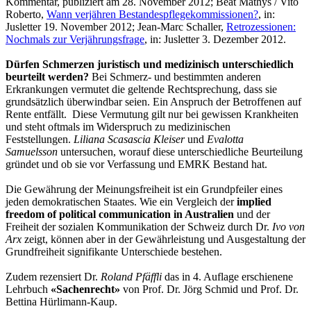
Kommentar, publiziert am 28. November 2012; Beat Mathys / Vito
Roberto,
Wann verjähren Bestandespflegekommissionen?
, in:
Jusletter 19. November 2012; Jean-Marc Schaller,
Retrozessionen:
Nochmals zur Verjährungsfrage
, in: Jusletter 3. Dezember 2012.
Dürfen Schmerzen juristisch und medizinisch unterschiedlich
beurteilt werden?
Bei Schmerz- und bestimmten anderen
Erkrankungen vermutet die geltende Rechtsprechung, dass sie
grundsätzlich überwindbar seien. Ein Anspruch der Betroffenen auf
Rente entfällt. Diese Vermutung gilt nur bei gewissen Krankheiten
und steht oftmals im Widerspruch zu medizinischen
Feststellungen.
Liliana Scasascia Kleiser
und
Evalotta
Samuelsson
untersuchen, worauf diese unterschiedliche Beurteilung
gründet und ob sie vor Verfassung und EMRK Bestand hat.
Die Gewährung der Meinungsfreiheit ist ein Grundpfeiler eines
jeden demokratischen Staates. Wie ein Vergleich der
implied
freedom of political communication in Australien
und der
Freiheit der sozialen Kommunikation der Schweiz durch Dr.
Ivo von
Arx
zeigt, können aber in der Gewährleistung und Ausgestaltung der
Grundfreiheit signifikante Unterschiede bestehen.
Zudem rezensiert Dr.
Roland Pfäffli
das in 4. Auflage erschienene
Lehrbuch
«Sachenrecht»
von Prof. Dr. Jörg Schmid und Prof. Dr.
Bettina Hürlimann-Kaup.