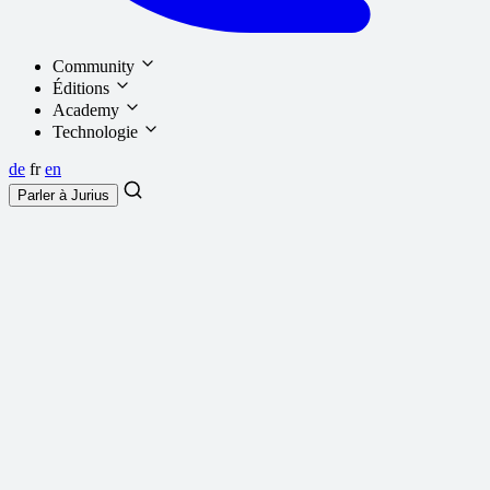
Community
Éditions
Academy
Technologie
de
fr
en
Parler à
Jurius