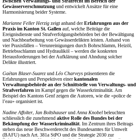
zwischen Verwaltungs- und Strafrecht im Bereich der
Gewässerverschmutzung
und entwickelt Ansätze für eine
Harmonisierung beider Systeme.
Marianne Feller Herzig
zeigt anhand der
Erfahrungen aus der
Praxis im Kanton St. Gallen
auf, welche Beiträge die
Ereignisdienste und Strafverfolgungsbehörden bei der Bewältigung
und Nachbearbeitung von Gewässerdelikten leisten. Anhand von
vier Praxisfällen – Verunreinigungen durch Bohrschlamm, Heizöl,
Betriebsschlamm und Hydrauliköl – werden die konkreten
Herausforderungen bei der Aufklärung und Ahndung solcher
Delikte illustriert.
Gaëtan Blaser-Suarez
und
Léo Charveys
präsentieren die
Erfahrungen und Perspektiven einer
kantonalen
Verwaltungsbehörde an der Schnittstelle von Verwaltungs- und
Strafverfahren
im Kampf gegen die Wasserkriminalität. Am
Beispiel des Kantons Genf zeigen die Autoren, wie die «police de
l’eau» organisiert ist.
Nadine Affolter
,
Jan Boltshauser
und
Anna Knobel
beleuchten
schliesslich die zunehmend
aktive Rolle des Bundes bei der
Bekämpfung der Wasserkriminalität
. Im Zentrum ihres Beitrags
stehen das neue Beschwerderecht des Bundesamtes für Umwelt
(BAFU) nach Art. 381a StPO und die Strategie 2030 zur