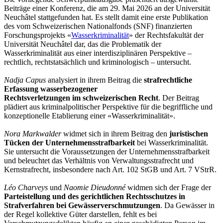
Beiträge einer Konferenz, die am 29. Mai 2026 an der Universität
Neuchâtel stattgefunden hat. Es stellt damit eine erste Publikation
des vom Schweizerischen Nationalfonds (SNF) finanzierten
Forschungsprojekts «
Wasserkriminalität
» der Rechtsfakultät der
Universität Neuchâtel dar, das die Problematik der
Wasserkriminalität aus einer interdisziplinären Perspektive –
rechtlich, rechtstatsächlich und kriminologisch – untersucht.
Nadja Capus
analysiert in ihrem Beitrag die
strafrechtliche
Erfassung wasserbezogener
Rechtsverletzungen im schweizerischen Recht
. Der Beitrag
plädiert aus kriminalpolitischer Perspektive für die begriffliche und
konzeptionelle Etablierung einer «Wasserkriminalität».
Nora Markwalder
widmet sich in ihrem Beitrag den
juristischen
Tücken der Unternehmensstrafbarkeit
bei Wasserkriminalität.
Sie untersucht die Voraussetzungen der Unternehmensstrafbarkeit
und beleuchtet das Verhältnis von Verwaltungsstrafrecht und
Kernstrafrecht, insbesondere nach Art. 102 StGB und Art. 7 VStrR.
Léo Charveys
und
Naomie Dieudonné
widmen sich der Frage der
Parteistellung und des gerichtlichen Rechtsschutzes in
Strafverfahren bei Gewässerverschmutzungen
. Da Gewässer in
der Regel kollektive Güter darstellen, fehlt es bei