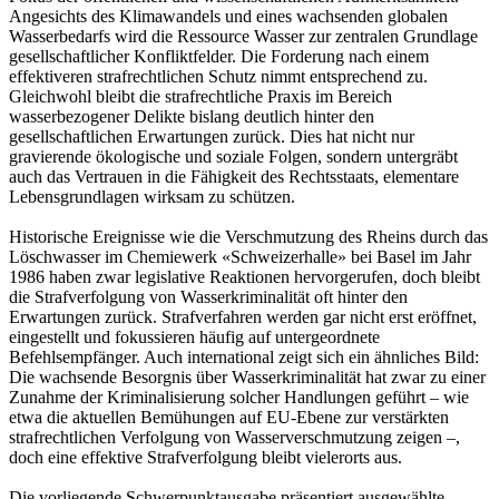
Angesichts des Klimawandels und eines wachsenden globalen
Wasserbedarfs wird die Ressource Wasser zur zentralen Grundlage
gesellschaftlicher Konfliktfelder. Die Forderung nach einem
effektiveren strafrechtlichen Schutz nimmt entsprechend zu.
Gleichwohl bleibt die strafrechtliche Praxis im Bereich
wasserbezogener Delikte bislang deutlich hinter den
gesellschaftlichen Erwartungen zurück. Dies hat nicht nur
gravierende ökologische und soziale Folgen, sondern untergräbt
auch das Vertrauen in die Fähigkeit des Rechtsstaats, elementare
Lebensgrundlagen wirksam zu schützen.
Historische Ereignisse wie die Verschmutzung des Rheins durch das
Löschwasser im Chemiewerk «Schweizerhalle» bei Basel im Jahr
1986 haben zwar legislative Reaktionen hervorgerufen, doch bleibt
die Strafverfolgung von Wasserkriminalität oft hinter den
Erwartungen zurück. Strafverfahren werden gar nicht erst eröffnet,
eingestellt und fokussieren häufig auf untergeordnete
Befehlsempfänger. Auch international zeigt sich ein ähnliches Bild:
Die wachsende Besorgnis über Wasserkriminalität hat zwar zu einer
Zunahme der Kriminalisierung solcher Handlungen geführt – wie
etwa die aktuellen Bemühungen auf EU-Ebene zur verstärkten
strafrechtlichen Verfolgung von Wasserverschmutzung zeigen –,
doch eine effektive Strafverfolgung bleibt vielerorts aus.
Die vorliegende Schwerpunktausgabe präsentiert ausgewählte