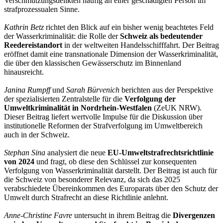
Verschmutzungsdelikten häufig an einer geschädigten Person im
strafprozessualen Sinne.
Kathrin Betz
richtet den Blick auf ein bisher wenig beachtetes Feld
der Wasserkriminalität: die Rolle der
Schweiz als bedeutender
Reedereistandort
in der weltweiten Handelsschifffahrt. Der Beitrag
eröffnet damit eine transnationale Dimension der Wasserkriminalität,
die über den klassischen Gewässerschutz im Binnenland
hinausreicht.
Janina Rumpff
und
Sarah Bürvenich
berichten aus der Perspektive
der spezialisierten Zentralstelle für die
Verfolgung der
Umweltkriminalität in Nordrhein-Westfalen
(ZeUK NRW).
Dieser Beitrag liefert wertvolle Impulse für die Diskussion über
institutionelle Reformen der Strafverfolgung im Umweltbereich
auch in der Schweiz.
Stephan Sina
analysiert die neue
EU-Umweltstrafrechtsrichtlinie
von 2024
und fragt, ob diese den Schlüssel zur konsequenten
Verfolgung von Wasserkriminalität darstellt. Der Beitrag ist auch für
die Schweiz von besonderer Relevanz, da sich das 2025
verabschiedete Übereinkommen des Europarats über den Schutz der
Umwelt durch Strafrecht an diese Richtlinie anlehnt.
Anne-Christine Favre
untersucht in ihrem Beitrag die
Divergenzen