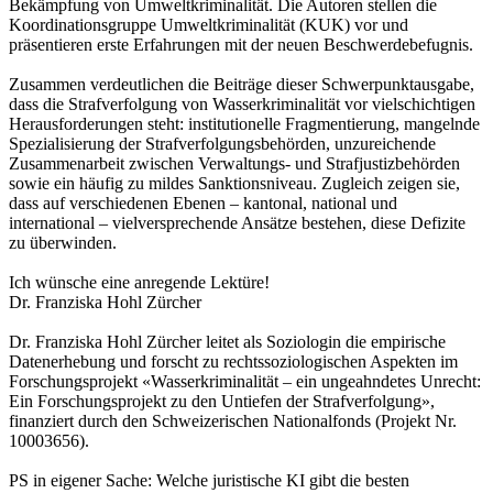
Bekämpfung von Umweltkriminalität. Die Autoren stellen die
Koordinationsgruppe Umweltkriminalität (KUK) vor und
präsentieren erste Erfahrungen mit der neuen Beschwerdebefugnis.
Zusammen verdeutlichen die Beiträge dieser Schwerpunktausgabe,
dass die Strafverfolgung von Wasserkriminalität vor vielschichtigen
Herausforderungen steht: institutionelle Fragmentierung, mangelnde
Spezialisierung der Strafverfolgungsbehörden, unzureichende
Zusammenarbeit zwischen Verwaltungs- und Strafjustizbehörden
sowie ein häufig zu mildes Sanktionsniveau. Zugleich zeigen sie,
dass auf verschiedenen Ebenen – kantonal, national und
international – vielversprechende Ansätze bestehen, diese Defizite
zu überwinden.
Ich wünsche eine anregende Lektüre!
Dr. Franziska Hohl Zürcher
Dr. Franziska Hohl Zürcher leitet als Soziologin die empirische
Datenerhebung und forscht zu rechtssoziologischen Aspekten im
Forschungsprojekt «Wasserkriminalität – ein ungeahndetes Unrecht:
Ein Forschungsprojekt zu den Untiefen der Strafverfolgung»,
finanziert durch den Schweizerischen Nationalfonds (Projekt Nr.
10003656).
PS in eigener Sache: Welche juristische KI gibt die besten