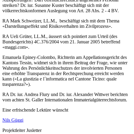
streiken? Dr. iur. Susanne Kuster beschäftigt sich mit der
völkerrechtskonformen Auslegung von Art. 28 Abs. 2 - 4 BV.
RA Mark Schweizer, LL.M., beschäftigt sich mit dem Thema
«Darstellungseffekt und Risikoverhalten im Zivilprozess».
RA Ueli Grüter, LL.M., äussert sich pointiert zum Urteil (des
Bundesgerichts) 4C.376/2004 vom 21. Januar 2005 betreffend
«maggi.com».
Emanuela Epiney-Colombo, Richterin am Appellationsgericht des
Kantons Tessin, widmet sich in ihrem Beitrag der Frage, wie unter
Wahrung des Persönlichkeitsschutzes der involvierten Personen
eine erhöhte Transparenz in der Rechtsprechung erreicht werden
kann («La giustizia e l´informatica nel Cantone Ticino: quale
trasparenza?»).
RA Dr. iur. Andrea Flury und Dr. iur. Alexander Wittwer berichten
vom achten St. Galler Internationalen Immaterialgüterrechtsforum.
Eine erfrischende Lektüre wünscht
Nils Güggi
Projektleiter Jusletter