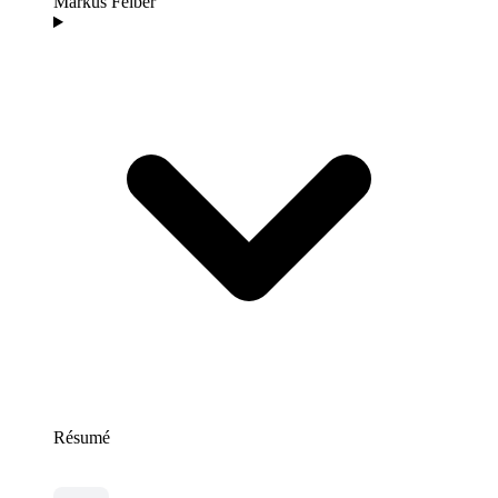
Markus Felber
Résumé