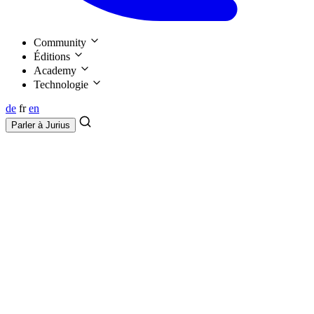
Community
Éditions
Academy
Technologie
de
fr
en
Parler à
Jurius