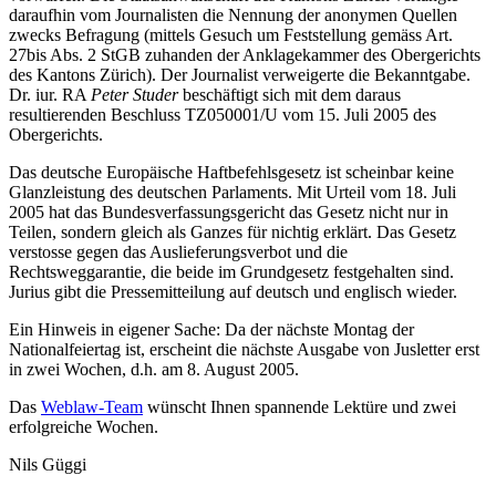
daraufhin vom Journalisten die Nennung der anonymen Quellen
zwecks Befragung (mittels Gesuch um Feststellung gemäss Art.
27bis Abs. 2 StGB zuhanden der Anklagekammer des Obergerichts
des Kantons Zürich). Der Journalist verweigerte die Bekanntgabe.
Dr. iur. RA
Peter Studer
beschäftigt sich mit dem daraus
resultierenden Beschluss TZ050001/U vom 15. Juli 2005 des
Obergerichts.
Das deutsche Europäische Haftbefehlsgesetz ist scheinbar keine
Glanzleistung des deutschen Parlaments. Mit Urteil vom 18. Juli
2005 hat das Bundesverfassungsgericht das Gesetz nicht nur in
Teilen, sondern gleich als Ganzes für nichtig erklärt. Das Gesetz
verstosse gegen das Auslieferungsverbot und die
Rechtsweggarantie, die beide im Grundgesetz festgehalten sind.
Jurius gibt die Pressemitteilung auf deutsch und englisch wieder.
Ein Hinweis in eigener Sache: Da der nächste Montag der
Nationalfeiertag ist, erscheint die nächste Ausgabe von Jusletter erst
in zwei Wochen, d.h. am 8. August 2005.
Das
Weblaw-Team
wünscht Ihnen spannende Lektüre und zwei
erfolgreiche Wochen.
Nils Güggi