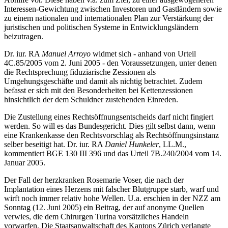
Interessen-Gewichtung zwischen Investoren und Gastländern sowie
zu einem nationalen und internationalen Plan zur Verstärkung der
juristischen und politischen Systeme in Entwicklungsländern
beizutragen.
Dr. iur. RA
Manuel Arroyo
widmet sich - anhand von Urteil
4C.85/2005 vom 2. Juni 2005 - den Voraussetzungen, unter denen
die Rechtsprechung fiduziarische Zessionen als
Umgehungsgeschäfte und damit als nichtig betrachtet. Zudem
befasst er sich mit den Besonderheiten bei Kettenzessionen
hinsichtlich der dem Schuldner zustehenden Einreden.
Die Zustellung eines Rechtsöffnungsentscheids darf nicht fingiert
werden. So will es das Bundesgericht. Dies gilt selbst dann, wenn
eine Krankenkasse den Rechtsvorschlag als Rechtsöffnungsinstanz
selber beseitigt hat. Dr. iur. RA
Daniel Hunkeler
, LL.M.,
kommentiert BGE 130 III 396 und das Urteil 7B.240/2004 vom 14.
Januar 2005.
Der Fall der herzkranken Rosemarie Voser, die nach der
Implantation eines Herzens mit falscher Blutgruppe starb, warf und
wirft noch immer relativ hohe Wellen. U.a. erschien in der NZZ am
Sonntag (12. Juni 2005) ein Beitrag, der auf anonyme Quellen
verwies, die dem Chirurgen Turina vorsätzliches Handeln
vorwarfen. Die Staatsanwaltschaft des Kantons Zürich verlangte