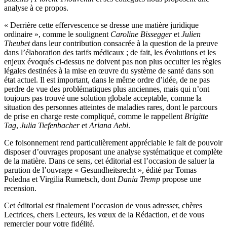
analyse à ce propos.
« Derrière cette effervescence se dresse une matière juridique
ordinaire », comme le soulignent
Caroline Bissegger
et
Julien
Theubet
dans leur contribution consacrée à la question de la preuve
dans l’élaboration des tarifs médicaux ; de fait, les évolutions et les
enjeux évoqués ci-dessus ne doivent pas non plus occulter les règles
légales destinées à la mise en œuvre du système de santé dans son
état actuel. Il est important, dans le même ordre d’idée, de ne pas
perdre de vue des problématiques plus anciennes, mais qui n’ont
toujours pas trouvé une solution globale acceptable, comme la
situation des personnes atteintes de maladies rares, dont le parcours
de prise en charge reste compliqué, comme le rappellent
Brigitte
Tag
,
Julia Tiefenbacher
et
Ariana Aebi
.
Ce foisonnement rend particulièrement appréciable le fait de pouvoir
disposer d’ouvrages proposant une analyse systématique et complète
de la matière. Dans ce sens, cet éditorial est l’occasion de saluer la
parution de l’ouvrage « Gesundheitsrecht », édité par Tomas
Poledna et Virgilia Rumetsch, dont
Dania Tremp
propose une
recension.
Cet éditorial est finalement l’occasion de vous adresser, chères
Lectrices, chers Lecteurs, les vœux de la Rédaction, et de vous
remercier pour votre fidélité.