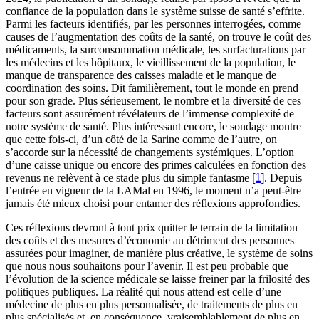
confiance de la population dans le système suisse de santé s’effrite.
Parmi les facteurs identifiés, par les personnes interrogées, comme
causes de l’augmentation des coûts de la santé, on trouve le coût des
médicaments, la surconsommation médicale, les surfacturations par
les médecins et les hôpitaux, le vieillissement de la population, le
manque de transparence des caisses maladie et le manque de
coordination des soins. Dit familièrement, tout le monde en prend
pour son grade. Plus sérieusement, le nombre et la diversité de ces
facteurs sont assurément révélateurs de l’immense complexité de
notre système de santé. Plus intéressant encore, le sondage montre
que cette fois-ci, d’un côté de la Sarine comme de l’autre, on
s’accorde sur la nécessité de changements systémiques. L’option
d’une caisse unique ou encore des primes calculées en fonction des
revenus ne relèvent à ce stade plus du simple fantasme
[1]
. Depuis
l’entrée en vigueur de la LAMal en 1996, le moment n’a peut-être
jamais été mieux choisi pour entamer des réflexions approfondies.
Ces réflexions devront à tout prix quitter le terrain de la limitation
des coûts et des mesures d’économie au détriment des personnes
assurées pour imaginer, de manière plus créative, le système de soins
que nous nous souhaitons pour l’avenir. Il est peu probable que
l’évolution de la science médicale se laisse freiner par la frilosité des
politiques publiques. La réalité qui nous attend est celle d’une
médecine de plus en plus personnalisée, de traitements de plus en
plus spécialisés et, en conséquence, vraisemblablement de plus en