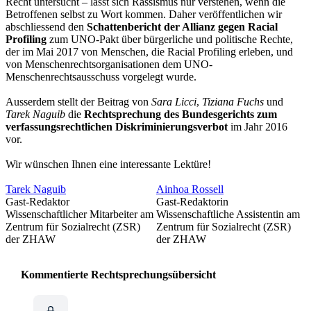
Recht untersucht – lässt sich Rassismus nur verstehen, wenn die
Betroffenen selbst zu Wort kommen. Daher veröffentlichen wir
abschliessend den
Schattenbericht der Allianz gegen Racial
Profiling
zum UNO-Pakt über bürgerliche und politische Rechte,
der im Mai 2017 von Menschen, die Racial Profiling erleben, und
von Menschenrechtsorganisationen dem UNO-
Menschenrechtsausschuss vorgelegt wurde.
Ausserdem stellt der Beitrag von
Sara Licci
,
Tiziana Fuchs
und
Tarek Naguib
die
Rechtsprechung des Bundesgerichts zum
verfassungsrechtlichen Diskriminierungsverbot
im Jahr 2016
vor.
Wir wünschen Ihnen eine interessante Lektüre!
Tarek Naguib
Ainhoa Rossell
Gast-Redaktor
Gast-Redaktorin
Wissenschaftlicher Mitarbeiter am
Wissenschaftliche Assistentin am
Zentrum für Sozialrecht (ZSR)
Zentrum für Sozialrecht (ZSR)
der ZHAW
der ZHAW
Kommentierte Rechtsprechungsübersicht