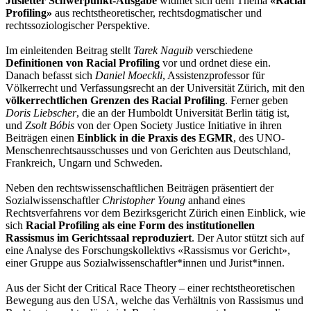
Jusletter Schwerpunkt-Ausgabe
widmet sich dem Thema
«Racial
Profiling»
aus rechtstheoretischer, rechtsdogmatischer und
rechtssoziologischer Perspektive.
Im einleitenden Beitrag stellt
Tarek Naguib
verschiedene
Definitionen von Racial Profiling
vor und ordnet diese ein.
Danach befasst sich
Daniel Moeckli
, Assistenzprofessor für
Völkerrecht und Verfassungsrecht an der Universität Zürich, mit den
völkerrechtlichen Grenzen des Racial Profiling
. Ferner geben
Doris Liebscher
, die an der Humboldt Universität Berlin tätig ist,
und
Zsolt Bóbis
von der Open Society Justice Initiative in ihren
Beiträgen einen
Einblick in die Praxis des EGMR
, des UNO-
Menschenrechtsausschusses und von Gerichten aus Deutschland,
Frankreich, Ungarn und Schweden.
Neben den rechtswissenschaftlichen Beiträgen präsentiert der
Sozialwissenschaftler
Christopher Young
anhand eines
Rechtsverfahrens vor dem Bezirksgericht Zürich einen Einblick, wie
sich
Racial Profiling als eine Form des institutionellen
Rassismus im Gerichtssaal reproduziert
. Der Autor stützt sich auf
eine Analyse des Forschungskollektivs «Rassismus vor Gericht»,
einer Gruppe aus Sozialwissenschaftler*innen und Jurist*innen.
Aus der Sicht der Critical Race Theory – einer rechtstheoretischen
Bewegung aus den USA, welche das Verhältnis von Rassismus und