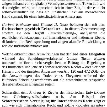
zeigen anhand von (digitalen) Vermögenswerten und Token auf, wie
das möglich wäre, und sprechen sich in einer Zeit, in der es nicht
selbstverständlich ist, dass ein juristischer Text aus menschlicher
Hand stammt, für einen interdisziplinären Ansatz aus.
Corinne Brühwiler
und
Thomas D. Szucs
befassen sich mit dem
Rechtsschutz psychisch Erkrankter
– in diesem Zusammenhang
erörtern sie den Begriff «Diskriminierung», analysieren die
rechtlichen Schutznormen auf internationaler und nationaler Ebene,
diskutieren die Rechtsprechung und zeigen aktuelle Entwicklungen
wie die Inklusionsinitiative auf.
Welche erbrechtlichen Auswirkungen hat der
Tod eines Ehegatten
während des Scheidungsverfahrens?
Gamze Turan Başara
untersucht in ihrem rechtsvergleichenden Beitrag die Regelungen
des türkischen und jene des schweizerischen Rechts – dies vor dem
Hintergrund der jüngsten Änderung von Art. 120 und 472 ZGB, die
die Auswirkungen des Todes eines Ehegatten während des
laufenden Scheidungsverfahrens auf die erbrechtlichen Ansprüche
des überlebenden Ehegatten regeln.
Schliesslich geht
Andreas R. Ziegler
der historischen Entwicklung
von Gelehrtengesellschaften nach. Am Beispiel der
Schweizerischen Vereinigung für Internationales Recht
zeigt er
auf, wie sich internationales Recht und solche «sociétés savantes»