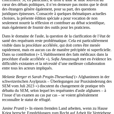
cœur des débats politiques, il n’en demeure pas moins que le droit
des étrangers génère également, pour sa part, des questions
juridiques épineuses. Consacrée à quelques thématiques actuelles
choisies, la présente édition spéciale a pour vocation de non
seulement nourrir la réflexion et contribuer au débat scientifique,
mais également de fournir des outils pour les praticiens.
Dans le domaine de l'asile, la question de la clarification de l’état de
santé des requérants reste problématique. Cela est particulièrement
visible dans la procédure accélérée, qui doit certes être menée
rapidement, mais en aucun cas de manière précipitée ni superficielle.
Dans sa contribution (« L'établissement des faits médicaux dans la
procédure d'asile accélérée »),
Sofia Amazzough
met en évidence les
difficultés existantes et la nécessité d’une meilleure collaboration
entre tous les acteurs impliqués.
Melanie Berger
et
Sarah Progin-Theuerkauf
(« Afghaninnen in der
schweizerischen Asylpraxis – Überlegungen zur Praxisänderung des
SEM vom Juli 2023 ») discutent du changement de pratique très
débattu du SEM, selon lequel les requérantes d'asile afghanes – à
l’issue d’un examen au cas par cas – se voient généralement
reconnaître le statut de réfugié.
Janine Prantl
(« In einem fremden Land arbeiten, wenn zu Hause
Krieg herrscht: Empfehlungen zum Recht auf Arbeit für Vertriebene