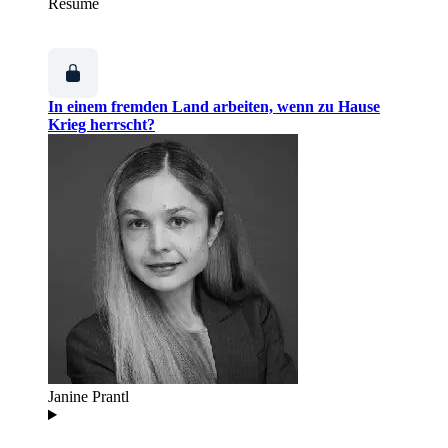
Résumé
In einem fremden Land arbeiten, wenn zu Hause
Krieg herrscht?
Janine Prantl