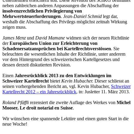
Unternehmen erleichtern soll. Diese Revision des SchKG beinhaltet
neben zahlreichen anderen Anpassungen die Abschaffung der
insolvenzrechtlichen Privilegierung von
Mehrwertsteuerforderungen
.
Jean-Daniel Schmid
legt dar,
weshalb die Abschaffung des Privilegs möglichst zeitnah Wirkung
zeigen muss.
James Menz
und
David Mamane
widmen sich der neuen Richtlinie
der
Europäischen Union zur Erleichterung von
Schadenersatzansprüchen bei Kartellrechtsverstössen
. Sie
beleuchten die wesentlichen Inhalte der Richtlinie, unter anderem
vor dem Hintergrund des schweizerischen Kartellgesetzes und
dessen derzeit diskutierten Revision.
Einen
Jahresrückblick 2013 zu den Entwicklungen im
Schweizer Kartellrecht
bietet
Kevin Hubacher.
Dieser schliesst an
seinen vorhergehenden Bericht an, vgl. Kevin Hubacher,
Schweizer
Kartellrecht 2012 – ein Jahresrückblick
, in: Jusletter 11. März 2013.
Roland Pfäffli
rezensiert die zweite Auflage des Werkes von
Michel
Mooser, Le droit notarial en Suisse
.
Wir wünschen eine spannende Lektüre und einen guten Start in die
neue Woche!