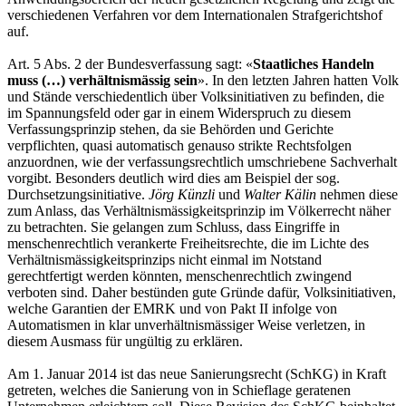
verschiedenen Verfahren vor dem Internationalen Strafgerichtshof
auf.
Art. 5 Abs. 2 der Bundesverfassung sagt: «
Staatliches Handeln
muss (…) verhältnismässig sein
». In den letzten Jahren hatten Volk
und Stände verschiedentlich über Volksinitiativen zu befinden, die
im Spannungsfeld oder gar in einem Widerspruch zu diesem
Verfassungsprinzip stehen, da sie Behörden und Gerichte
verpflichten, quasi automatisch genauso strikte Rechtsfolgen
anzuordnen, wie der verfassungsrechtlich umschriebene Sachverhalt
vorgibt. Besonders deutlich wird dies am Beispiel der sog.
Durchsetzungsinitiative.
Jörg Künzli
und
Walter Kälin
nehmen diese
zum Anlass, das Verhältnismässigkeitsprinzip im Völkerrecht näher
zu betrachten. Sie gelangen zum Schluss, dass Eingriffe in
menschenrechtlich verankerte Freiheitsrechte, die im Lichte des
Verhältnismässigkeitsprinzips nicht einmal im Notstand
gerechtfertigt werden könnten, menschenrechtlich zwingend
verboten sind. Daher bestünden gute Gründe dafür, Volksinitiativen,
welche Garantien der EMRK und von Pakt II infolge von
Automatismen in klar unverhältnismässiger Weise verletzen, in
diesem Ausmass für ungültig zu erklären.
Am 1. Januar 2014 ist das neue Sanierungsrecht (SchKG) in Kraft
getreten, welches die Sanierung von in Schieflage geratenen